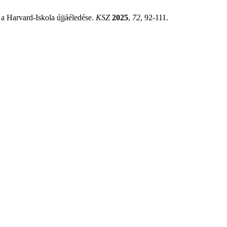
a Harvard-Iskola újjáéledése.
KSZ
2025
,
72
, 92-111.