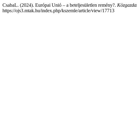
CsabaL. (2024). Európai Unió – a beteljesületlen remény?.
Közgazdas
https://ojs3.mtak.hu/index.php/kszemle/article/view/17713