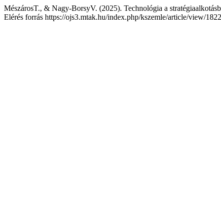
MészárosT., & Nagy-BorsyV. (2025). Technológia a stratégiaalkotásb
Elérés forrás https://ojs3.mtak.hu/index.php/kszemle/article/view/182