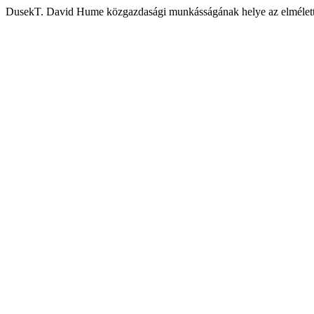
DusekT. David Hume közgazdasági munkásságának helye az elmélett