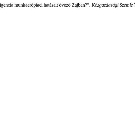
ligencia munkaerőpiaci hatásait övező Zajban?”.
Közgazdasági Szemle
7