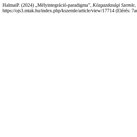
HalmaiP. (2024) „Mélyintegráció-paradigma”,
Közgazdasági Szemle
,
https://ojs3.mtak.hu/index.php/kszemle/article/view/17714 (Elérés: 7