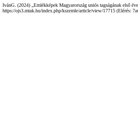
IvánG. (2024) „Emlékképek Magyarország uniós tagságának első éve
https://ojs3.mtak.hu/index.php/kszemle/article/view/17715 (Elérés: 7