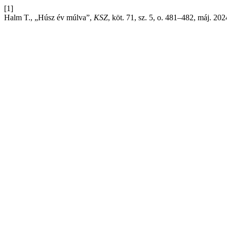
[1]
Halm T., „Húsz év múlva”,
KSZ
, köt. 71, sz. 5, o. 481–482, máj. 202