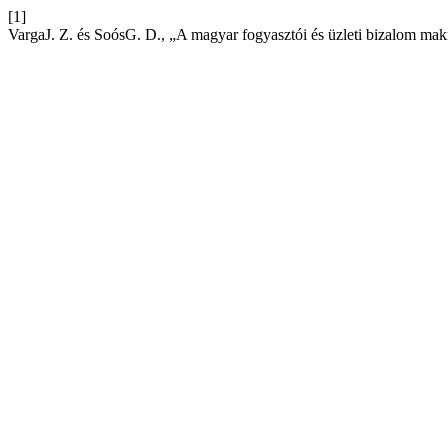
[1]
VargaJ. Z. és SoósG. D., „A magyar fogyasztói és üzleti bizalom ma