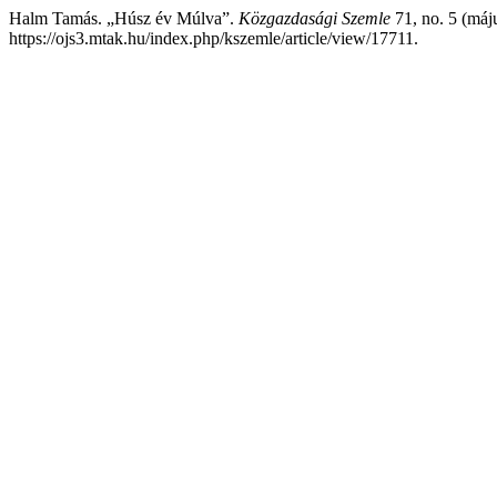
Halm Tamás. „Húsz év Múlva”.
Közgazdasági Szemle
71, no. 5 (máj
https://ojs3.mtak.hu/index.php/kszemle/article/view/17711.