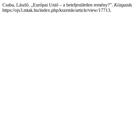
Csaba, László. „Európai Unió – a beteljesületlen remény?”.
Közgazda
https://ojs3.mtak.hu/index.php/kszemle/article/view/17713.