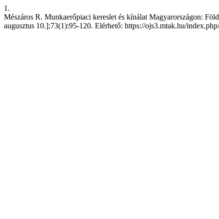
1.
Mészáros R. Munkaerőpiaci kereslet és kínálat Magyarországon: Földra
augusztus 10.];73(1):95-120. Elérhető: https://ojs3.mtak.hu/index.ph