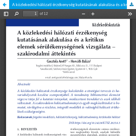
A közlekedési hálózati érzékenység kutatásának alakulása és a kritikus elemek sérülékenységének vizsgálata – szakirodalmi áttekintés