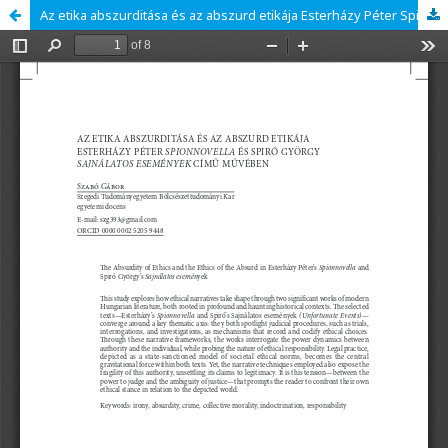
Az etika abszurditása és az abszurd etikája Esterházy Péter Spionnovella és Spiró György Sajnálatos események című művében