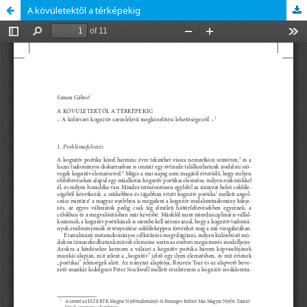
A kövületektől a térképekig