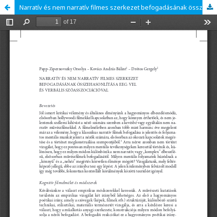
Narratív és nem narratív filmes szerkezet befogadásának összehasonlítása EEG-vel és verbális szóasszociációval