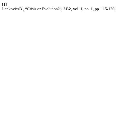
[1]
LenkovicsB., “Crisis or Evolution?”,
LIVe
, vol. 1, no. 1, pp. 115-130