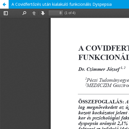
A Covidfertőzés után kialakuló funkcionális Dyspepsia