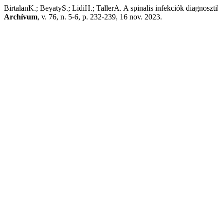
BirtalanK.; BeyatyS.; LidiH.; TallerA. A spinalis infekciók diagnoszt
Archívum
, v. 76, n. 5-6, p. 232-239, 16 nov. 2023.