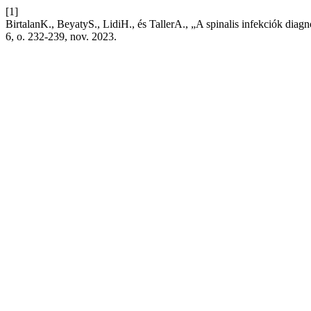
[1]
BirtalanK., BeyatyS., LidiH., és TallerA., „A spinalis infekciók diag
6, o. 232-239, nov. 2023.