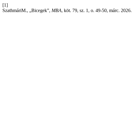
[1]
SzathmáriM., „Bicegek”,
MBA
, köt. 79, sz. 1, o. 49-50, márc. 2026.