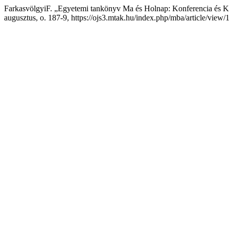
FarkasvölgyiF. „Egyetemi tankönyv Ma és Holnap: Konferencia és Ke
augusztus, o. 187-9, https://ojs3.mtak.hu/index.php/mba/article/view/