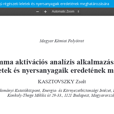
gú régészeti leletek és nyersanyagaik eredetének meghatározására