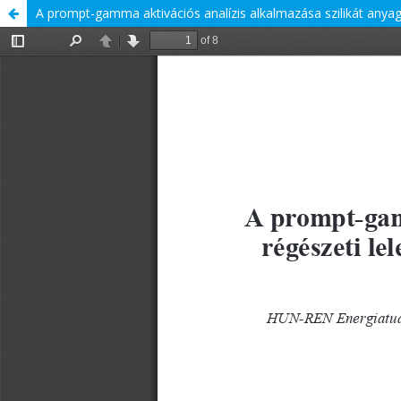
A prompt-gamma aktivációs analízis alkalmazása szilikát anya