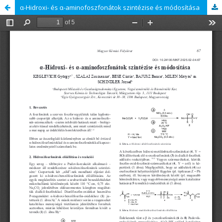
α-Hidroxi- és α-aminofoszfonátok szintézise és módosítása