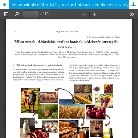
Mikotoxinok: előfordulás, toxikus hatások, védekezési stratégiák