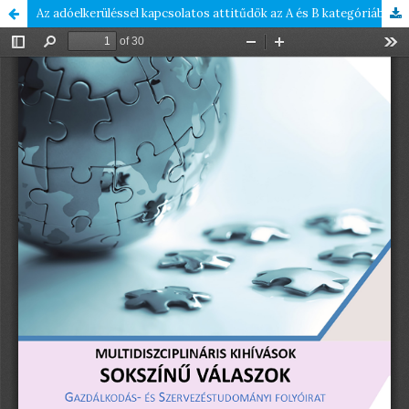
Az adóelkerüléssel kapcsolatos attitűdök az A és B kategóriába tartozó üzleti jövedelemadó-fizetők körében Etiópiában