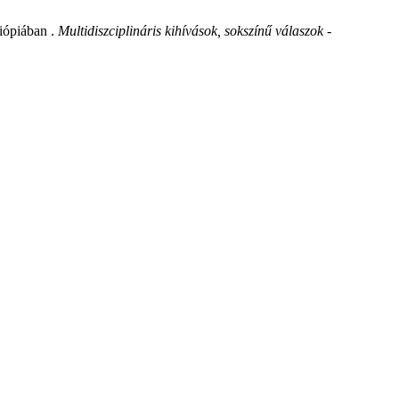
tiópiában .
Multidiszciplináris kihívások, sokszínű válaszok -