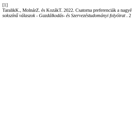
[1]
TaralikK., MolnárZ. és KozákT. 2022. Csatorna preferenciák a nagyért
sokszínű válaszok - Gazdálkodás- és Szervezéstudományi folyóirat
. 