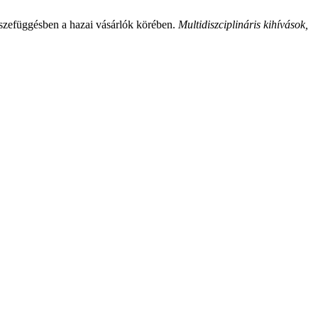
összefüggésben a hazai vásárlók körében.
Multidiszciplináris kihívások,