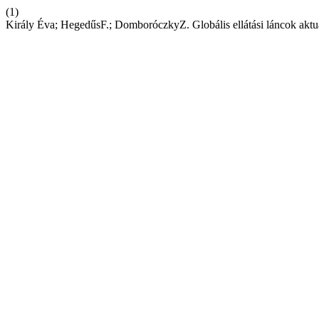
(1)
Király Éva; HegedűsF.; DomboróczkyZ. Globális ellátási láncok aktuá