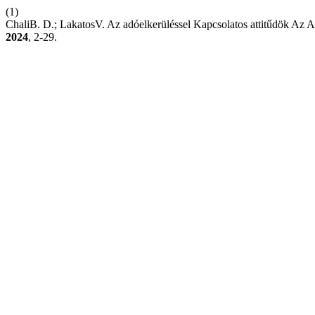
(1)
ChaliB. D.; LakatosV. Az adóelkerüléssel Kapcsolatos attitűdök Az A
2024
, 2-29.