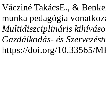
Vácziné TakácsE., & Benkei
munka pedagógia vonatkozás
Multidiszciplináris kihíváso
Gazdálkodás- és Szervezést
https://doi.org/10.33565