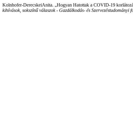
Kolnhofer-DerecskeiAnita. „Hogyan Hatottak a COVID-19 korlátozáso
kihívások, sokszínű válaszok - Gazdálkodás- és Szervezéstudományi f