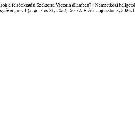
k a felsőoktatási Szektorra Victoria államban? : Nemzetközi hallgat
olyóirat
, no. 1 (augusztus 31, 2022): 50-72. Elérés augusztus 8, 2026. 