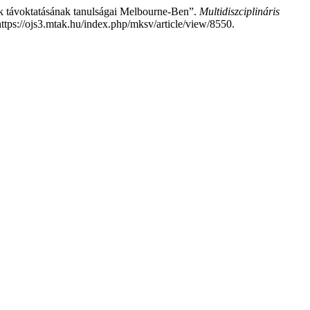
ók távoktatásának tanulságai Melbourne-Ben”.
Multidiszciplináris
https://ojs3.mtak.hu/index.php/mksv/article/view/8550.