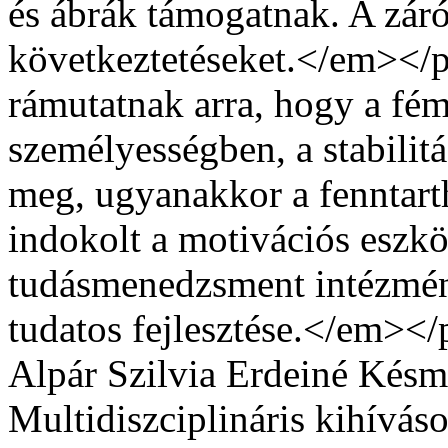
és ábrák támogatnak. A záró
következtetéseket.</em><
rámutatnak arra, hogy a fé
személyességben, a stabilitá
meg, ugyanakkor a fenntart
indokolt a motivációs eszkö
tudásmenedzsment intézmény
tudatos fejlesztése.</em></
Alpár
Szilvia Erdeiné Késm
Multidiszciplináris kihívás