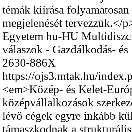
témák kiírása folyamatosan 
megjelenését tervezzük.</p
Egyetem
hu-HU
Multidiszc
válaszok - Gazdálkodás- és
2630-886X
https://ojs3.mtak.hu/index
<em>Közép- és Kelet-Európ
középvállalkozások szerkeze
lévő cégek egyre inkább kü
támaszkodnak a strukturáli