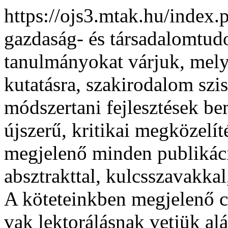
https://ojs3.mtak.hu/index
gazdaság- és társadalomtud
tanulmányokat várjuk, mel
kutatásra, szakirodalom szi
módszertani fejlesztések b
újszerű, kritikai megközelí
megjelenő minden publikác
absztrakttal, kulcsszavakkal
A köteteinkben megjelenő 
vak lektorálásnak vetjük a