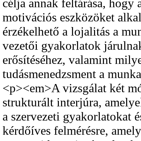
célja annak feltárása, hogy
motivációs eszközöket alk
érzékelhető a lojalitás a m
vezetői gyakorlatok járulna
erősítéséhez, valamint milye
tudásmenedzsment a munkav
<p><em>A vizsgálat két móds
strukturált interjúra, amely
a szervezeti gyakorlatokat 
kérdőíves felmérésre, amel