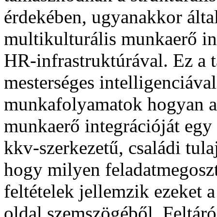
érdekében, ugyanakkor álta
multikulturális munkaerő in
HR-infrastruktúrával. Ez a 
mesterséges intelligenciáva
munkafolyamatok hogyan ala
munkaerő integrációját egy 
kkv-szerkezetű, családi tula
hogy milyen feladatmegoszt
feltételek jellemzik ezeket 
oldal szemszögéből. Feltáró 