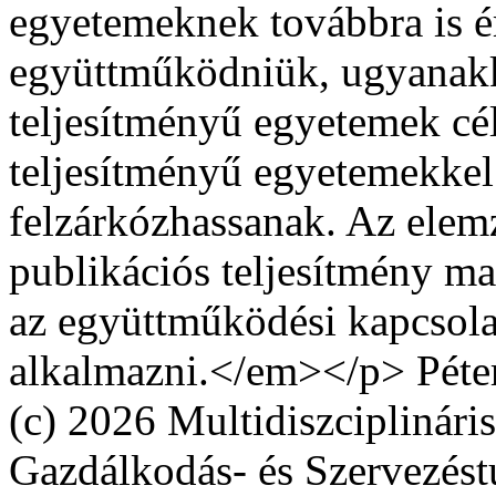
egyetemeknek továbbra is 
együttműködniük, ugyanakk
teljesítményű egyetemek cél
teljesítményű egyetemekke
felzárkózhassanak. Az elemz
publikációs teljesítmény m
az együttműködési kapcsola
alkalmazni.</em></p>
Péte
(c) 2026 Multidiszciplinári
Gazdálkodás- és Szervezés