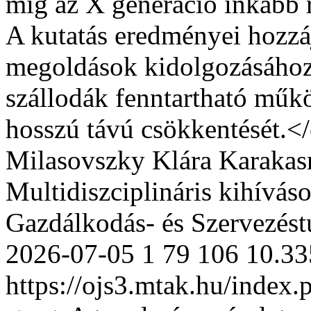
míg az X generáció inkább r
A kutatás eredményei hozzá
megoldások kidolgozásához
szállodák fenntartható műkö
hosszú távú csökkentését.
Milasovszky
Klára Karaka
Multidiszciplináris kihívás
Gazdálkodás- és Szervezés
2026-07-05
1
79
106
10.3
https://ojs3.mtak.hu/index