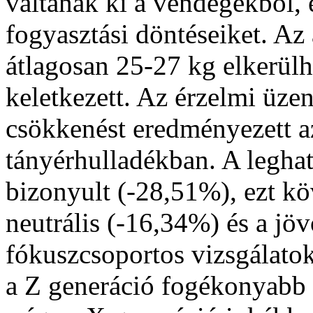
váltanak ki a vendégekből, 
fogyasztási döntéseiket. Az
átlagosan 25-27 kg elkerülh
keletkezett. Az érzelmi üz
csökkenést eredményezett az
tányérhulladékban. A legh
bizonyult (-28,51%), ezt kö
neutrális (-16,34%) és a jö
fókuszcsoportos vizsgálatok 
a Z generáció fogékonyabb a