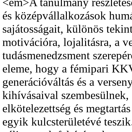
<em>A tanulmány részletesen
és középvállalkozások hum
sajátosságait, különös tekin
motivációra, lojalitásra, a v
tudásmenedzsment szerepére
eleme, hogy a fémipari KK
generációváltás és a versen
kihívásaival szembesülnek,
elkötelezettség és megtartás 
egyik kulcsterületévé tes