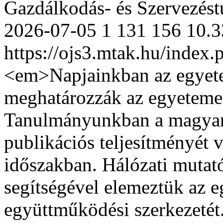
Gazdálkodás- és Szervezés
2026-07-05
1
131
156
10.
https://ojs3.mtak.hu/index
<em>Napjainkban az egyet
meghatározzák az egyetemek
Tanulmányunkban a magyaro
publikációs teljesítményét 
időszakban. Hálózati mutató
segítségével elemeztük az e
együttműködési szerkezetét