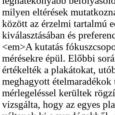
leghatékonyabb befolyásoló
milyen eltérések mutatkozn
között az érzelmi tartalmú 
kiválasztásában és prefere
<em>A kutatás fókuszcsopor
mérésekre épül. Előbbi sor
értékelték a plakátokat, utó
meghagyott ételmaradékok 
mérlegeléssel kerültek rögzí
vizsgálta, hogy az egyes pl