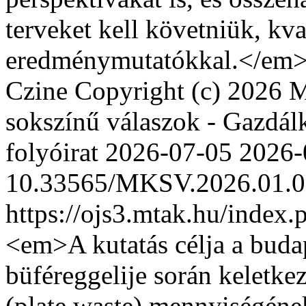
terveket kell követniük, kva
eredménymutatókkal.</em
Czine
Copyright (c) 2026 Mu
sokszínű válaszok - Gazdál
folyóirat
2026-07-05
2026-
10.33565/MKSV.2026.01.0
https://ojs3.mtak.hu/index
<em>A kutatás célja a budap
büféreggelije során keletke
(plate waste) mennyiségéne