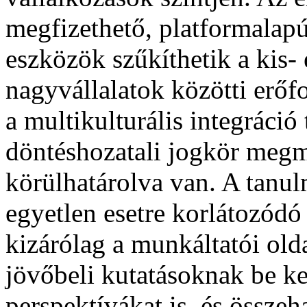
megfizethető, platformalapú
eszközök szűkíthetik a kis-
nagyvállalatok közötti erőf
a multikulturális integráció
döntéshozatali jogkör meg
körülhatárolva van. A tanul
egyetlen esetre korlátozódó
kizárólag a munkáltatói old
jövőbeli kutatásoknak be k
perspektívákat is, és összeha