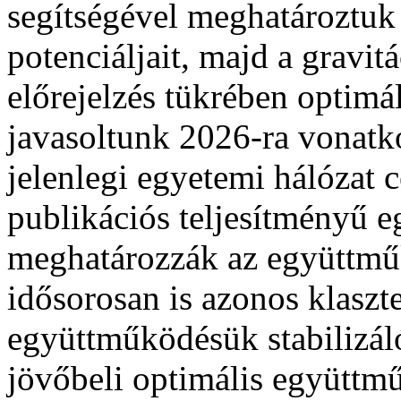
segítségével meghatároztuk
potenciáljait, majd a gravit
előrejelzés tükrében optimá
javasoltunk 2026-ra vonatk
jelenlegi egyetemi hálózat c
publikációs teljesítményű 
meghatározzák az együttműk
idősorosan is azonos klaszt
együttműködésük stabilizáló
jövőbeli optimális együttm