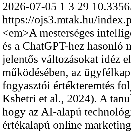
2026-07-05
1
3
29
10.3356
https://ojs3.mtak.hu/index
<em>A mesterséges intellig
és a ChatGPT-hez hasonló n
jelentős változásokat idéz e
működésében, az ügyfélkapc
fogyasztói értékteremtés fo
Kshetri et al., 2024). A tan
hogy az AI-alapú technológi
értékalapú online marketin