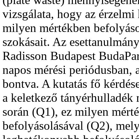
vizsgálata, hogy az érzelmi
milyen mértékben befolyáso
szokásait. Az esettanulmány
Radisson Budapest BudaPart
napos mérési periódusban, a
bontva. A kutatás fő kérdés
a keletkező tányérhulladék 
során (Q1), ez milyen mért
befolyásolásával (Q2), mely