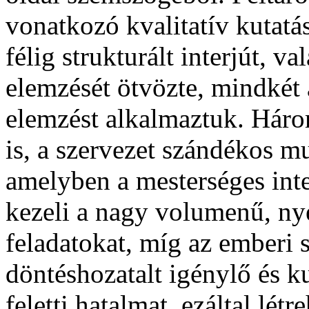
vonatkozó kvalitatív kutatá
félig strukturált interjút, 
elemzését ötvözte, mindkét 
elemzést alkalmaztuk. Három
is, a szervezet szándékos m
amelyben a mesterséges inte
kezeli a nagy volumenű, ny
feladatokat, míg az emberi 
döntéshozatalt igénylő és k
feletti hatalmat, ezáltal lét