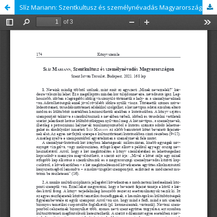
Slíz Mariann: Szentkultusz és személynévadás Magyarországon