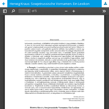
Herwig Kraus: Sowjetrussische Vornamen. Ein Lexikon