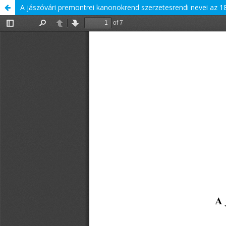
A jászóvári premontrei kanonokrend szerzetesrendi nevei az 18