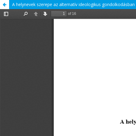
A helynevek szerepe az alternatív ideologikus gondolkodásban 