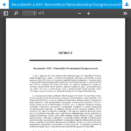
Beszámoló a XXV. Nemzetközi Névtudományi Kongresszusról