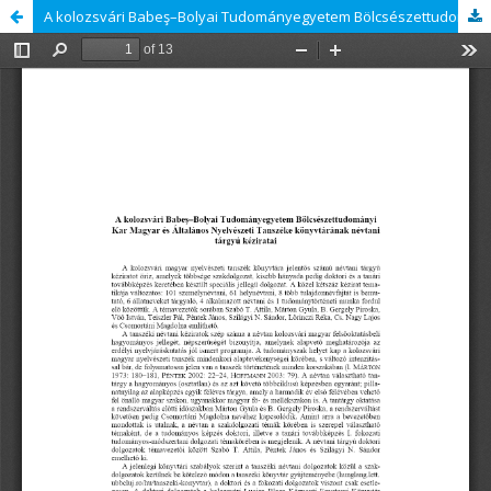
A kolozsvári Babeş–Bolyai Tudományegyetem Bölcsészettudományi Kar Magyar és Általános Nyelvészeti Tanszéke könyvtárának névtani tárgyú kéziratai