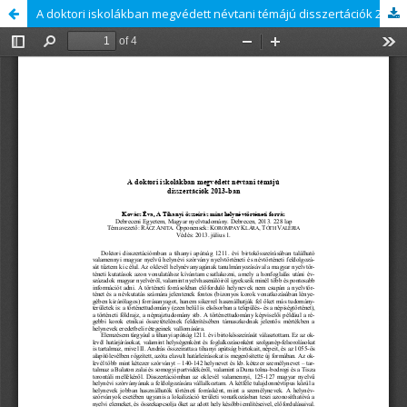
A doktori iskolákban megvédett névtani témájú disszertációk 2013-ban: Kovács Éva