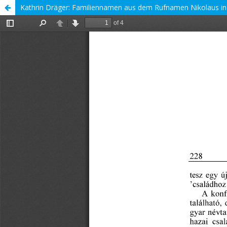
Kathrin Dräger: Familiennamen aus dem Rufnamen Nikolaus in