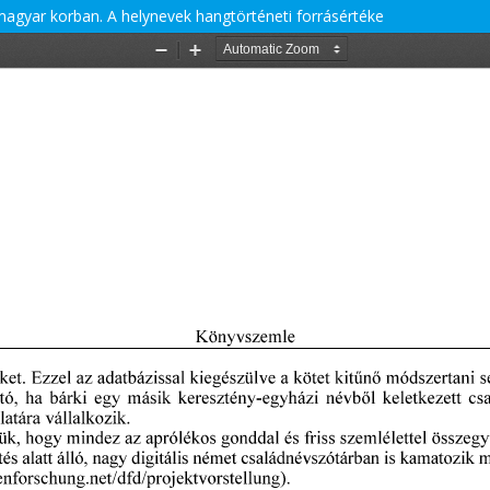
gyar korban. A helynevek hangtörténeti forrásértéke