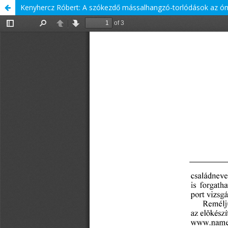
Kenyhercz Róbert: A szókezdő mássalhangzó-torlódások az óma