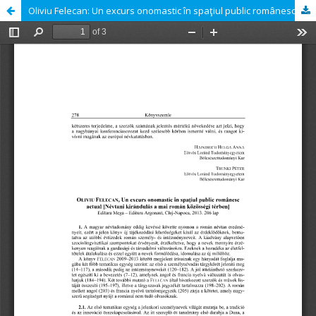
Oliviu Felecan: Un excurs onomastic în spaţiul public românesc actual