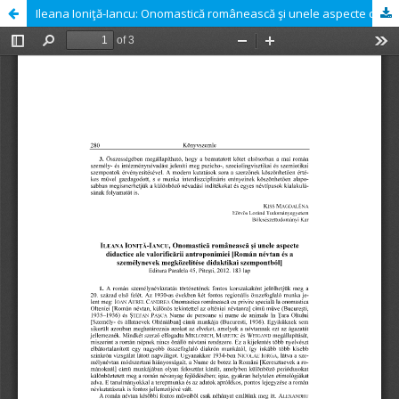
Ileana Ioniţă-Iancu: Onomastică românească şi unele aspecte didactice ale valorificării antroponimiei