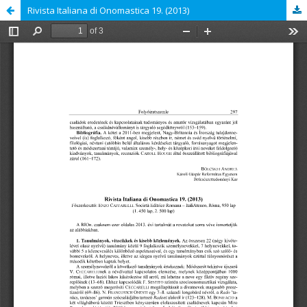
Rivista Italiana di Onomastica 19. (2013)