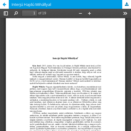
Interjú Hajdú Mihállyal