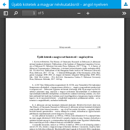
Újabb kötetek a magyar névkutatásról – angol nyelven