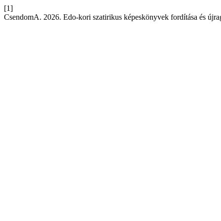
[1]
CsendomA. 2026. Edo-kori szatirikus képeskönyvek fordítása és újr