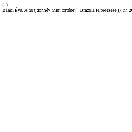
(1)
Bánki Éva. A tulajdonnév Mint történet – Brazília felfedezése(i).
on
2