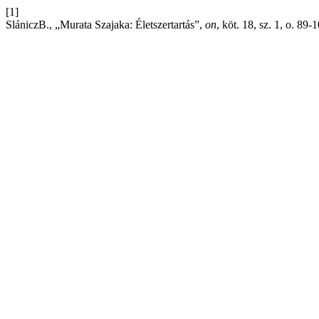
[1]
SlániczB., „Murata Szajaka: Életszertartás”,
on
, köt. 18, sz. 1, o. 89